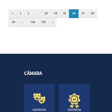
«
1
2
...
13
14
15
16
17
18
19
...
714
715
»
CÂMARA
CENTRO DE
GESTÃO DA