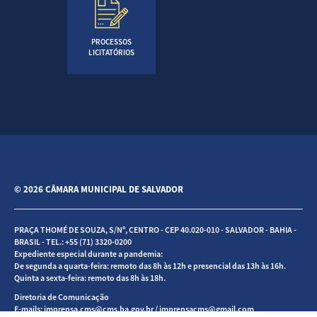
PROCESSOS
LICITATÓRIOS
© 2026 CÂMARA MUNICIPAL DE SALVADOR
PRAÇA THOMÉ DE SOUZA, S/Nº, CENTRO - CEP 40.020-010 - SALVADOR - BAHIA -
BRASIL - TEL.: +55 (71) 3320-0200
Expediente especial durante a pandemia:
De segunda a quarta-feira: remoto das 8h às 12h e presencial das 13h às 16h.
Quinta a sexta-feira: remoto das 8h às 18h.
Diretoria de Comunicação
E-mails: imprensa.cms@cms.ba.gov.br / imprensacms@gmail.com