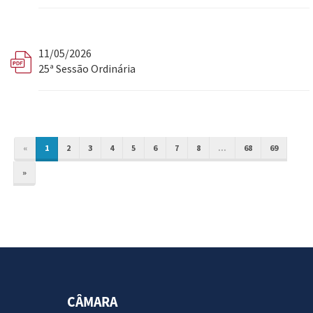
11/05/2026
25ª Sessão Ordinária
«
1
2
3
4
5
6
7
8
...
68
69
»
CÂMARA